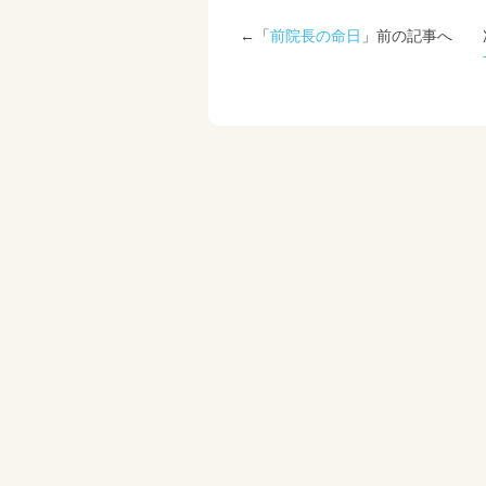
←「
前院長の命日
」前の記事へ 