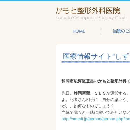
医療情報サイト“しず
静岡市駿河区登呂
の
かもと整形外科
先日、
静岡新聞
、
ＳＢＳ
が運営する
よ。記者さん相手に，自分の思いや
が、、如何なものでしょう？
当院で我々と一緒に働いてみたいな
http://smedi.jp/person/person.php?