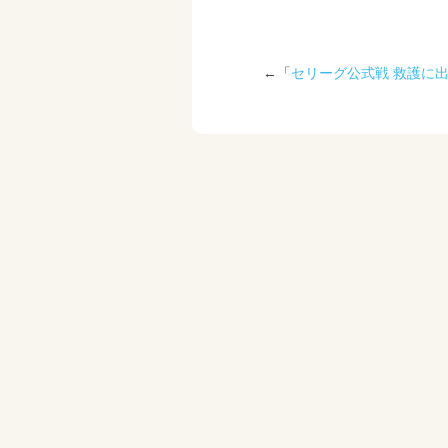
←「
セリーグ公式戦 救護に