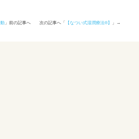
出動
」前の記事へ 次の記事へ「
【なつい式湿潤療法®】
」→