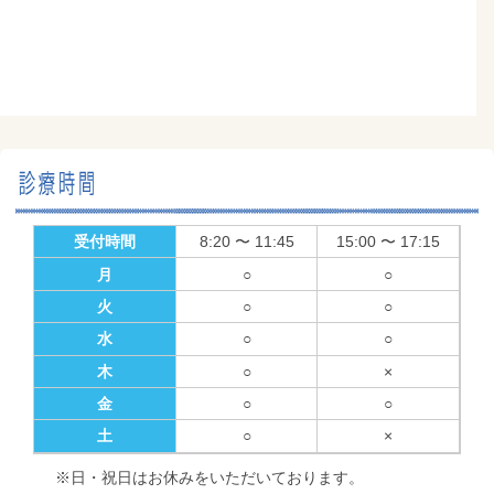
受付時間
8:20 〜 11:45
15:00 〜 17:15
月
○
○
火
○
○
水
○
○
木
○
×
金
○
○
土
○
×
※日・祝日はお休みをいただいております。