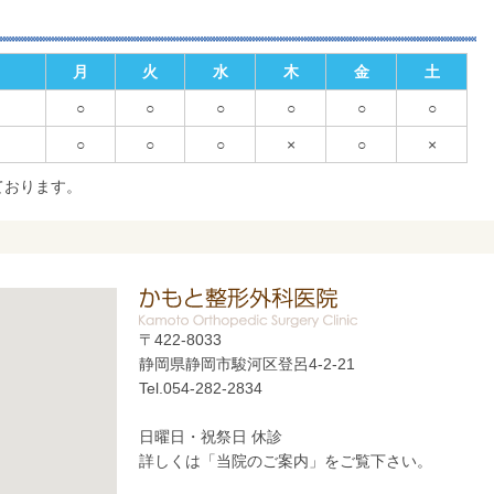
月
火
水
木
金
土
○
○
○
○
○
○
○
○
○
×
○
×
ております。
〒422-8033
静岡県静岡市駿河区登呂4-2-21
Tel.054-282-2834
日曜日・祝祭日 休診
詳しくは「当院のご案内」をご覧下さい。