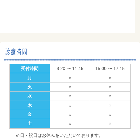
受付時間
8:20 〜 11:45
15:00 〜 17:15
月
○
○
火
○
○
水
○
○
木
○
×
金
○
○
土
○
×
※日・祝日はお休みをいただいております。