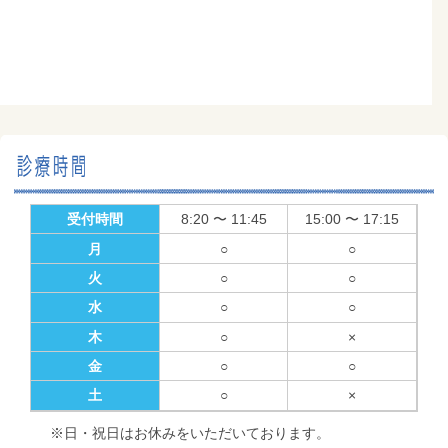
受付時間
8:20 〜 11:45
15:00 〜 17:15
月
○
○
火
○
○
水
○
○
木
○
×
金
○
○
土
○
×
※日・祝日はお休みをいただいております。