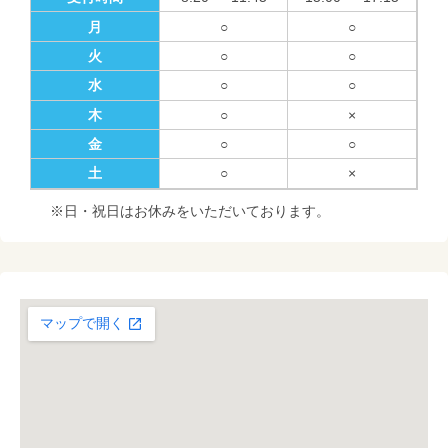
月
○
○
火
○
○
水
○
○
木
○
×
金
○
○
土
○
×
※日・祝日はお休みをいただいております。