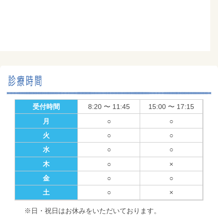
受付時間
8:20 〜 11:45
15:00 〜 17:15
月
○
○
火
○
○
水
○
○
木
○
×
金
○
○
土
○
×
※日・祝日はお休みをいただいております。