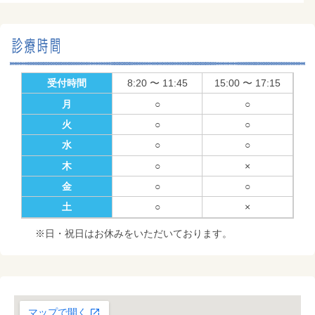
受付時間
8:20 〜 11:45
15:00 〜 17:15
月
○
○
火
○
○
水
○
○
木
○
×
金
○
○
土
○
×
※日・祝日はお休みをいただいております。