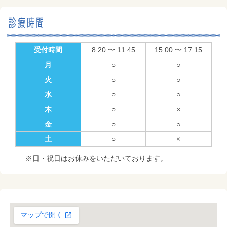
受付時間
8:20 〜 11:45
15:00 〜 17:15
月
○
○
火
○
○
水
○
○
木
○
×
金
○
○
土
○
×
※日・祝日はお休みをいただいております。