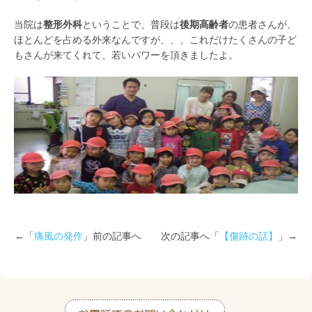
当院は
整形外科
ということで、普段は
後期高齢者
の患者さんが、
ほとんどを占める外来なんですが、、、これだけたくさんの子ど
もさんが来てくれて、若いパワーを頂きましたよ。
←「
痛風の発作
」前の記事へ 次の記事へ「
【傷跡の話】
」→