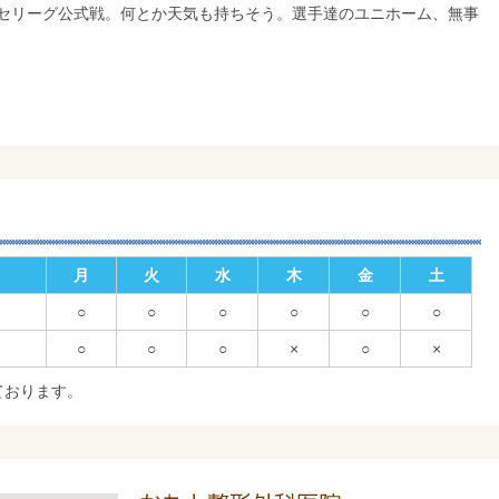
セリーグ公式戦。何とか天気も持ちそう。選手達のユニホーム、無事
月
火
水
木
金
土
○
○
○
○
○
○
○
○
○
×
○
×
ております。